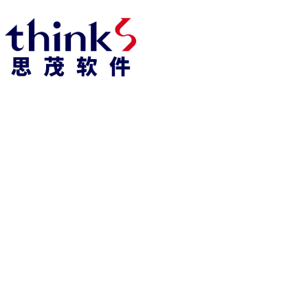
918博天堂918博天堂官网首页 home
产品 products
abaqus
cst
xflow
资 讯 中 心
powerflow
catia
fe-safe
isight
tosca
simpack
方案 solution
汽车交通
高科技
新能源
土木建筑
生命科学
工业设备
能源材料
服务 service
体验培训
资料获取
索取报价
资讯 information
abaqus