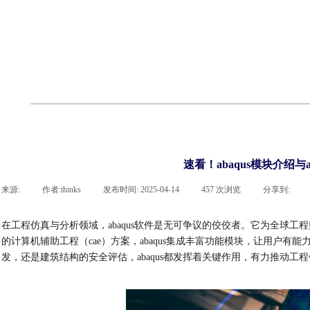
cst
有限元知识
行业资讯
客户案例
关于 thinks
联系918博天堂官网
企业荣誉
cst技术文章
abaqus技术文章
行业资讯
有限元知识
客户案例
速看！abaqus模块介绍与
来源:
|
作者:
thinks
|
发布时间:
2025-04-14
|
457
次浏览
|
分享到:
在工程仿真与分析领域，
abaqus软件是无可争议的佼佼者。它为全球
的计算机辅助工程（cae）方案，abaqus集成丰富功能模块，让用户
发，还是建筑结构的安全评估，abaqus都发挥着关键作用，有力推动工