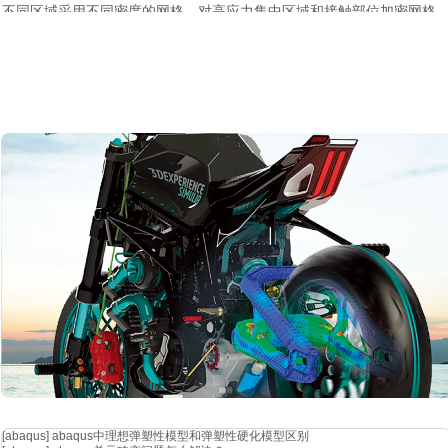
不同区域采用不同密度的网格，对高应力集中区域和接触部位加密网格
又有效控制了计算量，使计算时间大幅缩短，最终成功完成了零部件的
2. 当仿真结果与实际测试结果存在较大偏差时，你会从哪些方面排查问
答：
当出现这种偏差时，首先检查模型输入数据，包括几何模型的准确
性模量、密度等参数的微小偏差都可能导致结果偏差。其次，复查边界
测试中的安装方式、加载方式是否在仿真中准确模拟。再者，审视网格
进行排查。另外，检查求解器设置，如求解算法的选择是否合适，收敛
确。最后，考虑实际测试过程中可能存在的测量误差，对测试设备的精
测试结果的偏差问题。
当
cae 仿真工程师求职者深入钻研上述常见面试题目，充分做好准备
淋漓尽致地向面试官全方位呈现自身扎实的专业能力，从而在众多竞争者
[abaqus]
abaqus中理想弹塑性模型和弹塑性硬化模型区别