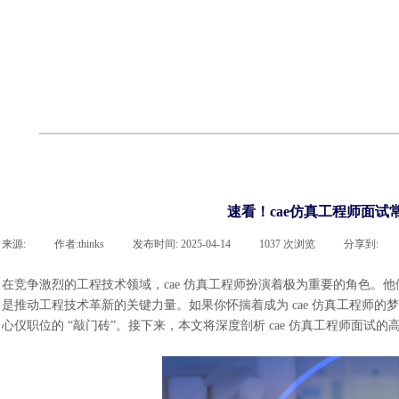
cst
有限元知识
行业资讯
客户案例
关于 thinks
联系918博天堂官网
企业荣誉
cst技术文章
abaqus技术文章
行业资讯
有限元知识
客户案例
速看！cae仿真工程师面试
来源:
|
作者:
thinks
|
发布时间:
2025-04-14
|
1037
次浏览
|
分享到:
在竞争激烈的工程技术领域，
cae 仿真工程师扮演着极为重要的角色
是推动工程技术革新的关键力量。如果你怀揣着成为 cae 仿真工程师
心仪职位的 “敲门砖”。接下来，本文将深度剖析 cae 仿真工程师面