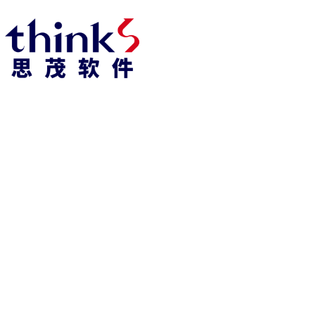
918博天堂918博天堂官网首页 home
产品 products
abaqus
cst
xflow
资 讯 中 心
powerflow
catia
fe-safe
isight
tosca
simpack
方案 solution
汽车交通
高科技
新能源
土木建筑
生命科学
工业设备
能源材料
服务 service
体验培训
资料获取
索取报价
资讯 information
abaqus