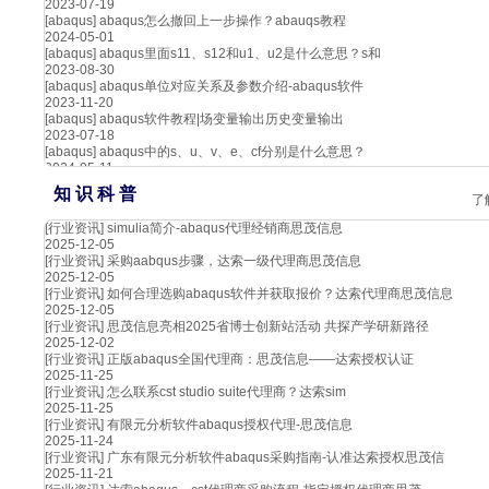
2023-07-19
[abaqus]
abaqus怎么撤回上一步操作？abauqs教程
2024-05-01
[abaqus]
abaqus里面s11、s12和u1、u2是什么意思？s和
2023-08-30
[abaqus]
abaqus单位对应关系及参数介绍-abaqus软件
2023-11-20
[abaqus]
abaqus软件教程|场变量输出历史变量输出
2023-07-18
[abaqus]
abaqus中的s、u、v、e、cf分别是什么意思？
2024-05-11
知 识 科 普
了
[行业资讯]
simulia简介-abaqus代理经销商思茂信息
2025-12-05
[行业资讯]
采购aabqus步骤，达索一级代理商思茂信息
2025-12-05
[行业资讯]
如何合理选购abaqus软件并获取报价？达索代理商思茂信息
2025-12-05
[行业资讯]
思茂信息亮相2025省博士创新站活动 共探产学研新路径
2025-12-02
[行业资讯]
正版abaqus全国代理商：思茂信息——达索授权认证
2025-11-25
[行业资讯]
怎么联系cst studio suite代理商？达索sim
2025-11-25
[行业资讯]
有限元分析软件abaqus授权代理-思茂信息
2025-11-24
[行业资讯]
广东有限元分析软件abaqus采购指南-认准达索授权思茂信
2025-11-21