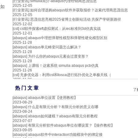
[行业资讯]
simulia简介-abaqus代理经销商思茂信息
2025-12-05
，如
[行业资讯]
如何合理选购abaqus软件并获取报价？达索代理商思茂信息
2025-12-05
[行业资讯]
思茂信息亮相2025省博士创新站活动 共探产学研新路径
2025-12-02
[cst]
cst软件探索eft虚拟测试：从iec标准到3d仿真实战
2025-12-01
[abaqus]
abaqus中理想弹塑性模型和弹塑性硬化模型区别
2025-11-28
[abaqus]
abaqus单元畸变问题怎么解决？
2025-11-28
[abaqus]
为什么你的abaqus元素会过度变形？
2025-11-28
[abaqus]
上课啦！达索系统 simulia abaqus pcb仿真
2025-11-26
[cst]
无参优化器：利用cst和tosca进行拓扑优化之单极天线（
2025-11-26
热 门 文 章
了
[abaqus]
abaqus单位设置【使用教程】
2023-08-29
[abaqus]
什么是有限元分析？有限元分析的意义在哪
2023-08-24
[abaqus]
abaqus如何建模？abaqus有限元分析教程
2023-07-07
[abaqus]
有限元分析软件abaqus单位在哪设置？【操作教程】
2023-09-05
[abaqus]
abaqus软件中interaction功能模块中的绑定接