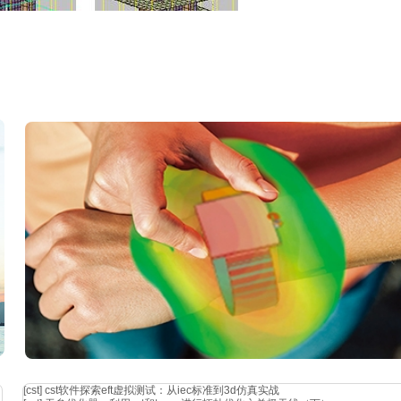
分梁柱
划分楼板
格划分过程示意图
[cst]
cst软件探索eft虚拟测试：从iec标准到3d仿真实战