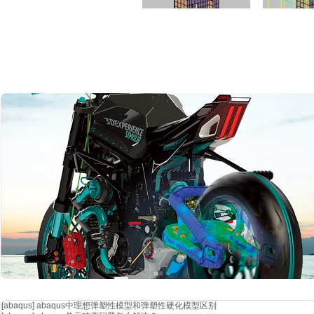
划分墙
划
图
3. 网
[abaqus]
abaqus中理想弹塑性模型和弹塑性硬化模型区别