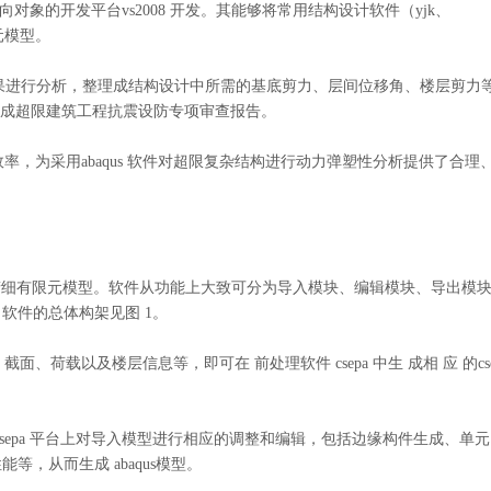
用面向对象
的开发平台
vs2008 开发。其能够将常用结构设计软件（yjk、
限元模型。
qus 计算结果进行分析，整理成结构设计中所需的基底剪力、层间位移角、楼层剪力
文件自动生成超限建筑工程抗震设防专项审查报告。
率，为采用abaqus 软件对超限复杂结构进行动力弹塑性分析提供了合理
aqus 精细有限元模型。软件从功能上大致可分为导入模块、编辑模块、导出模
软件的总体构架见图 1。
、截面、荷载以及楼层信息等，即可在 前处理软件 csepa 中生 成相 应 的cse
软件 csepa 平台上对导入模型进行相应的调整和编辑，包括边缘构件生成、单
，从而生成 abaqus模型。