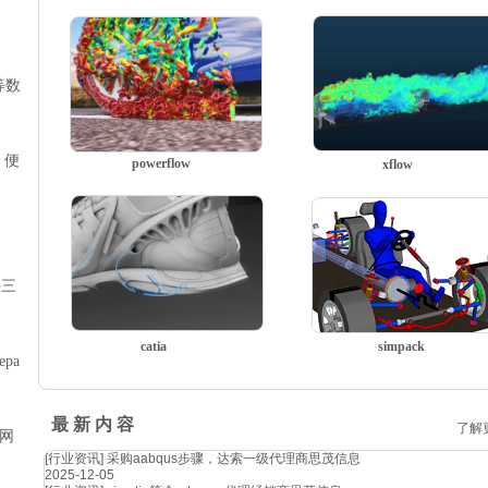
等数
、便
powerflow
xflow
块三
catia
simpack
pa
最 新 内 容
了解
元网
[行业资讯]
采购aabqus步骤，达索一级代理商思茂信息
2025-12-05