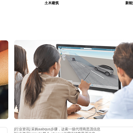
土木建筑
新能
[行业资讯]
采购aabqus步骤，达索一级代理商思茂信息