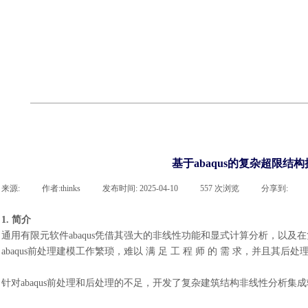
cst
有限元知识
行业资讯
客户案例
关于 thinks
联系918博天堂官网
企业荣誉
cst技术文章
abaqus技术文章
行业资讯
有限元知识
客户案例
基于abaqus的复杂超限结
来源:
|
作者:
thinks
|
发布时间:
2025-04-10
|
557
次浏览
|
分享到:
1. 简介
通用有限元软件
abaqus凭借其强大的非线性功能和显式计算分析，以
abaqus前处理建模工作繁琐，难以 满 足 工 程 师 的 需 求，并
针对
abaqus前处理和后处理的不足，开发了复杂建筑结构非线性分析集成