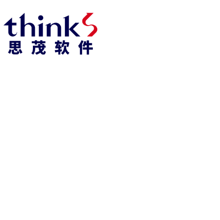
918博天堂918博天堂官网首页 home
产品 products
abaqus
cst
xflow
资 讯 中 心
powerflow
catia
fe-safe
isight
tosca
simpack
方案 solution
汽车交通
高科技
新能源
土木建筑
生命科学
工业设备
能源材料
服务 service
体验培训
资料获取
索取报价
资讯 information
abaqus