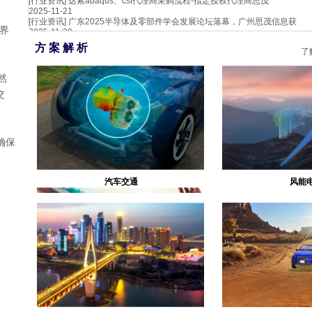
[行业资讯]
达索abaqus、cst代理商采购流程-指定授权代理商思茂
2025-11-21
[行业资讯]
广东2025半导体及零部件学会发展论坛落幕，广州思茂信息获
界
2025-11-20
方 案 解 析
了
然
交
确保
汽车交通
风能
生物医疗