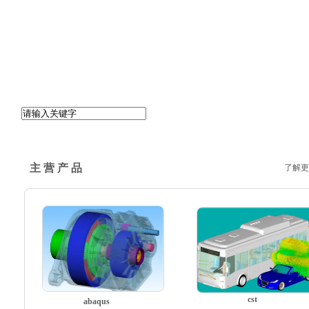
主 营 产 品
了解更
。
cst
abaqus