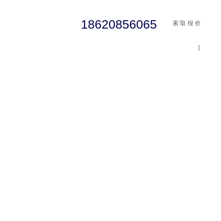
18620856065
索 取 报 价
|
cst
abaqus
行业资讯
有限元知识
客户案例