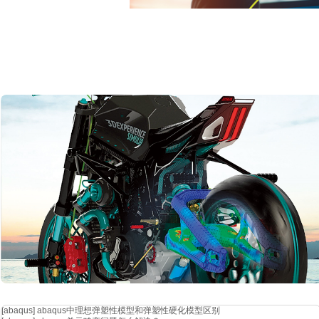
04
智能配方设计助手：从营养评分、成本控制到监管合规，
ai 提供实
[abaqus]
abaqus中理想弹塑性模型和弹塑性硬化模型区别