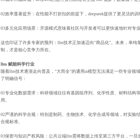
02
效率显著提升：在性能不打折扣的前提下，
deepseek提供了更灵活
03多元化应用场景：
开源模式意味着社区与开发者可以更快速地针对专
这也印证了许多专家的预判：
llm技术正加速迈向“商品化”。未来，单
制，才是核心竞争力所在。
llm 赋能科学行业
随着
llm技术逐渐走向普及，“大而全”的通用ai模型无法满足一些专
了明确信号：
01
专业化数据需求：科研领域往往有基因组序列、化学性质、材料结构
用。
02
严谨的科学合规：特别是制药、生物技术、化学合成等领域，对实验
合规标准。
03
保密与知识产权风险：公共云端
llm需将数据上传至第三方平台，一