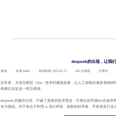
cst
有限元知识
行业资讯
客户案例
关于 thinks
联系918博天堂官网
企业荣誉
cst技术文章
abaqus技术文章
行业资讯
有限元知识
客户案例
deepseek的出现，让
来源:
|
作者:
thinks
|
发布时间:
2025-02-11
|
642
次浏览
|
分享到:
近年来，大语言模型（
llm）技术的蓬勃发展，让人工智能在诸多领域
构难以涉足这一前沿领域。
deepseek 的横空出世，打破了原有的技术壁垒：它推出的开源llm在效率和
有力挑战。对于有志于利用 ai 进行研发、创新的科学家、开发者及行