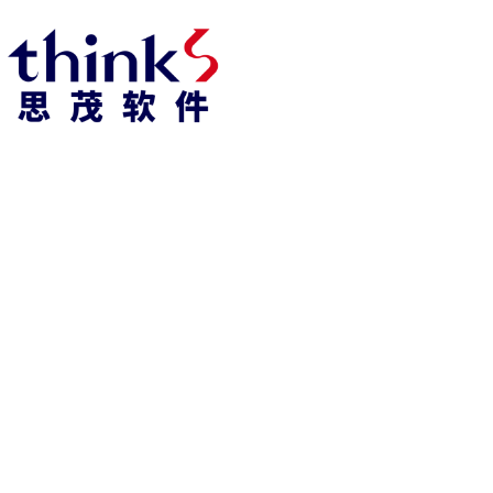
918博天堂918博天堂官网首页 home
产品 products
abaqus
cst
xflow
资 讯 中 心
powerflow
catia
fe-safe
isight
tosca
simpack
方案 solution
汽车交通
高科技
新能源
土木建筑
生命科学
工业设备
能源材料
服务 service
体验培训
资料获取
索取报价
资讯 information
abaqus