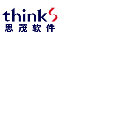
918博天堂918博天堂官网首页 home
产品 products
abaqus
cst
xflow
资 讯 中 心
powerflow
catia
fe-safe
isight
tosca
simpack
方案 solution
汽车交通
高科技
新能源
土木建筑
生命科学
工业设备
能源材料
服务 service
体验培训
资料获取
索取报价
资讯 information
abaqus