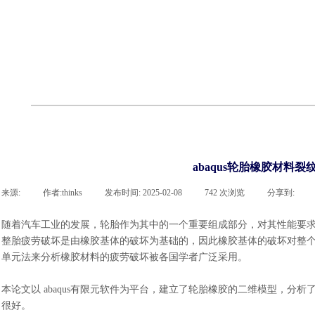
cst
有限元知识
行业资讯
客户案例
关于 thinks
联系918博天堂官网
企业荣誉
cst技术文章
abaqus技术文章
行业资讯
有限元知识
客户案例
abaqus轮胎橡胶材料
来源:
|
作者:
thinks
|
发布时间:
2025-02-08
|
742
次浏览
|
分享到:
随着汽车工业的发展，轮胎作为其中的一个重要组成部分，对其性能要
整胎疲劳破坏是由橡胶基体的破坏为基础的，因此橡胶基体的破坏对整
单元法来分析橡胶材料的疲劳破坏被各国学者广泛采用。
本论文以
abaqus有限元软件为平台，建立了轮胎橡胶的二维模型，分
很好。