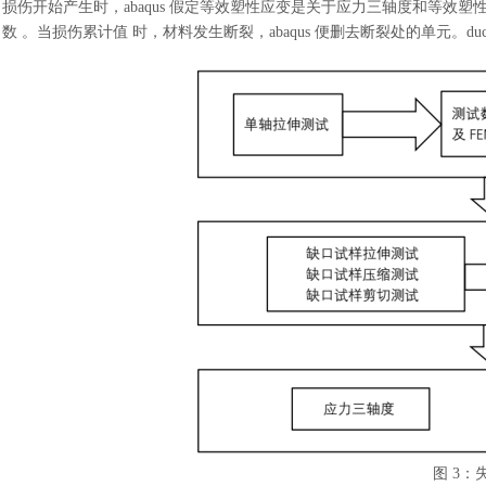
损伤开始产生时，
abaqus 假定等效塑性应变是关于应力三轴度和等效塑
数
。当损伤累计值
时，材料发生断裂，
abaqus 便删去断裂处的单元。d
图
3：