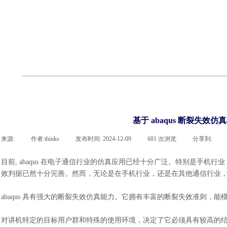
cst
有限元知识
行业资讯
客户案例
关于 thinks
联系918博天堂官网
企业荣誉
cst技术文章
abaqus技术文章
行业资讯
有限元知识
客户案例
基于 abaqus 断裂失效
来源:
|
作者:
thinks
|
发布时间:
2024-12-09
|
681
次浏览
|
分享到:
目前
, abaqus 在电子通信行业的仿真应用已经十分广泛。特别是手
效判据已然十分完善。然而，无论是在手机行业，还是在其他通信行业
abaqus 具有强大的断裂失效仿真能力。它拥有丰富的断裂失效准则，能
对讲机特定的目标用户群和特殊的使用环境，决定了它必须具有较高的