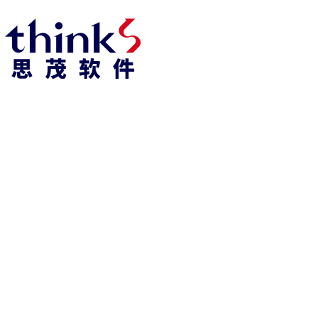
918博天堂918博天堂官网首页 home
产品 products
abaqus
cst
xflow
资 讯 中 心
powerflow
catia
fe-safe
isight
tosca
simpack
方案 solution
汽车交通
高科技
新能源
土木建筑
生命科学
工业设备
能源材料
服务 service
体验培训
资料获取
索取报价
资讯 information
abaqus