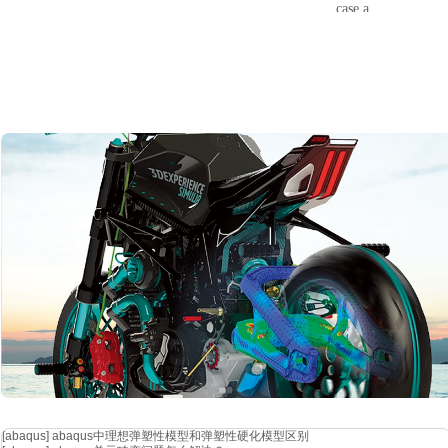
case a
图
2 典型
4.2、结构问题类型对 gpu 加速性能的影响
图
3 为在并行规模为双核、4 核、8 核以及 16 核时，四组工况的gpu加速
进行归一化处理，所占百分比在图中以数字标识。
[abaqus]
abaqus中理想弹塑性模型和弹塑性硬化模型区别