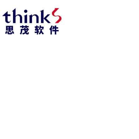
918博天堂918博天堂官网首页 home
产品 products
abaqus
cst
xflow
资 讯 中 心
powerflow
catia
fe-safe
isight
tosca
simpack
方案 solution
汽车交通
高科技
新能源
土木建筑
生命科学
工业设备
能源材料
服务 service
体验培训
资料获取
索取报价
资讯 information
abaqus