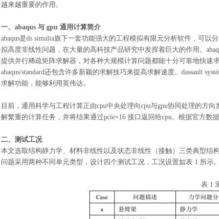
越来越重要的作用。
一、
abaqus 与 gpu 通用计算简介
abaqus是ds simulia旗下一套功能强大的工程模拟有限元分析软
拟高度非线性问题，在大量的高科技产品研究中发挥着巨大的作用。abaqus中包含abaqus/
提供并行稀疏矩阵求解器，对各种大规模计算问题都能十分可靠地快速
abaqus/standard还包含许多新颖的求解技巧来提高求解速度。dassault sys
求解功能，能够利用英伟达
。
目前，通用科学与工程计算正由
cpu中央处理向cpu与gpu协同处理的方向发展
解繁重的计算任务，并将结果通过pcie×16 接口返回给cpu。根据官方数据的qu
二、测试工况
本文选取结构静力学、材料非线性以及状态非线性（接触）三类典型结
问题采用两种不同单元类型，设计四个测试工况，工况设置如表
1 所示
表
1