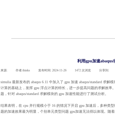
cst
有限元知识
行业资讯
客户案例
关于 thinks
联系918博天堂官网
企业荣誉
cst技术文章
abaqus技术文章
行业资讯
有限元知识
客户案例
利用gpu加速abaq
来源:
|
作者:
thinks
|
发布时间:
2024-11-26
|
1472
次浏览
|
分享到:
simulia 最新发布的 abaqus 6.11 中加入了 gpu 加速 abaqus/s
计算的基础上，发挥 gpu 浮点计算的特长，进一步提高问题的求解效率。本文
题，针对 abaqus/standard 求解模块的 gpu 加速性能进行了测试分析。
结果表明，在
cpu 并行规模小于 16 的情况下开启 gpu 加速后
题的加速效果最为明显，个别单元类型问题 gpu加速无法得以体现。随着 cpu