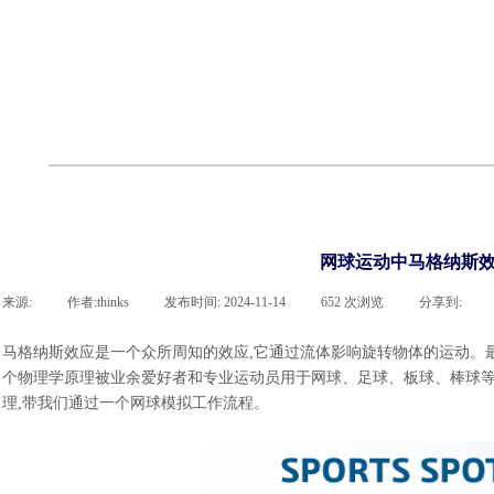
cst
有限元知识
行业资讯
客户案例
关于 thinks
联系918博天堂官网
企业荣誉
cst技术文章
abaqus技术文章
行业资讯
有限元知识
客户案例
网球运动中马格纳斯效
来源:
|
作者:
thinks
|
发布时间:
2024-11-14
|
652
次浏览
|
分享到:
马格纳斯效应是一个众所周知的效应
,它通过流体影响旋转物体的运动。
个物理学原理被业余爱好者和专业运动员用于网球、足球、板球、棒球等
理,带我们通过一个网球模拟工作流程。