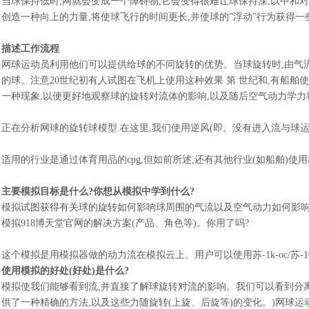
当球保持低时
,网就会变成一个障碍物,它会变得很难让球保持深,以中和
创造一种向上的力量,将使球飞行的时间更长,并使球的"浮动"行为获得一
描述工作流程
网球运动员利用他们可以提供给球的不同旋转的优势。当球旋转时
,由气
的球。注意20世纪初有人试图在飞机上使用这种效果 第 世纪和,有船
一种现象,以便更好地观察球的旋转对流体的影响,以及随后空气动力学
正在分析网球的旋转球模型
.在这里,我们使用逆风(即。没有进入流与球
适用的行业是通过体育用品的
cpg,但如前所述,还有其他行业(如船舶)使
主要模拟目标是什么
?你想从模拟中学到什么?
模拟试图获得有关球的旋转如何影响球周围的气流以及空气动力如何影
模拟918博天堂官网的解决方案
(产品、角色等)。你用了吗?
这个模拟是用模拟器做的
动力流
在模拟云上。用户可以使用苏-1k-oc/苏
使用模拟的好处
(好处)是什么?
模拟使我们能够看到流
,并直接了解球旋转对流的影响。我们可以看到分
供了一种精确的方法,以及这些力随旋转(上旋、后旋等)的变化。)网球