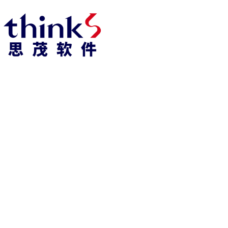
918博天堂918博天堂官网首页 home
产品 products
abaqus
cst
xflow
资 讯 中 心
powerflow
catia
fe-safe
isight
tosca
simpack
方案 solution
汽车交通
高科技
新能源
土木建筑
生命科学
工业设备
能源材料
服务 service
体验培训
资料获取
索取报价
资讯 information
abaqus