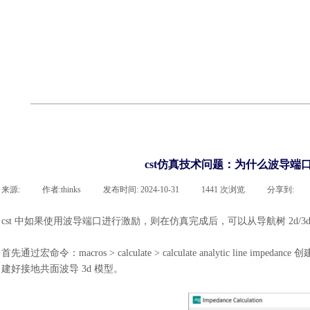
cst
有限元知识
行业资讯
客户案例
关于 thinks
联系918博天堂官网
企业荣誉
cst技术文章
abaqus技术文章
行业资讯
有限元知识
客户案例
cst仿真技术问题：为什么波导端
来源:
|
作者:
thinks
|
发布时间:
2024-10-31
|
1441
次浏览
|
分享到:
cst 中如果使用波导端口进行激励，则在仿真完成后，可以从导航树 2d/3d results 
首先通过宏命令：
macros > calculate > calculate analytic l
建好接地共面波导 3d 模型。