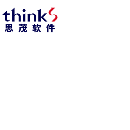
918博天堂918博天堂官网首页 home
产品 products
abaqus
cst
xflow
资 讯 中 心
powerflow
catia
fe-safe
isight
tosca
simpack
方案 solution
汽车交通
高科技
新能源
土木建筑
生命科学
工业设备
能源材料
服务 service
体验培训
资料获取
索取报价
资讯 information
abaqus