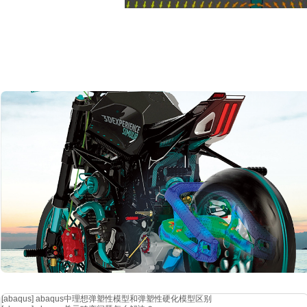
④ 中心频率 15ghz：线阻抗 91.41 ohm：
通过观察可以发现随着中心频率逐渐变大，
qtem 模式的场型也随之渐
线阻抗也开始非线性增大。对比中心频率为 5ghz 和 15ghz 的端
以端口线阻抗也随之改变。
[abaqus]
abaqus中理想弹塑性模型和弹塑性硬化模型区别